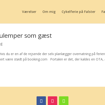
Værelser
Om mig
Cykelferie på Falster
Fa
 ulemper som gæst
ng
s du er en af de rejsende der selv planlægger overnatning på ferien
sikkert være stødt på booking.com Portalen er det, der kaldes en OTA, 