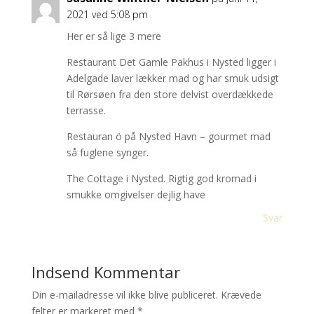
2021 ved 5:08 pm
Her er så lige 3 mere
Restaurant Det Gamle Pakhus i Nysted ligger i
Adelgade laver lækker mad og har smuk udsigt
til Rørsøen fra den store delvist overdækkede
terrasse.
Restauran ö på Nysted Havn – gourmet mad
så fuglene synger.
The Cottage i Nysted. Rigtig god kromad i
smukke omgivelser dejlig have
Svar
Indsend Kommentar
Din e-mailadresse vil ikke blive publiceret.
Krævede
felter er markeret med
*